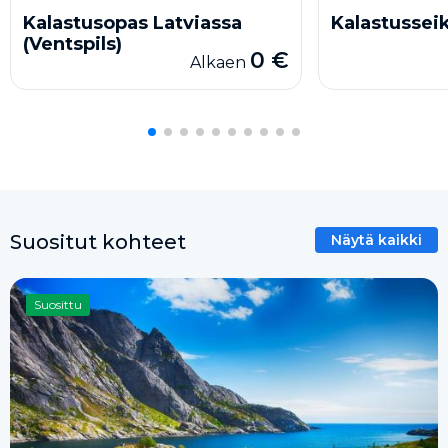
Kalastusopas Latviassa
Kalastusseik
(Ventspils)
0 €
Alkaen
Suositut kohteet
Näytä kaikki
Suosittu