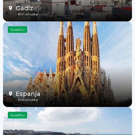
Gadiz
-
Km sinusta
Suosittu
Espanja
-
Km sinusta
Suosittu