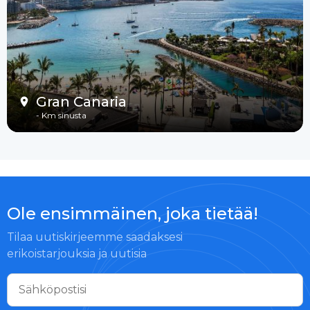
Gran Canaria
-
Km sinusta
Ole ensimmäinen, joka tietää!
Tilaa uutiskirjeemme saadaksesi
erikoistarjouksia ja uutisia