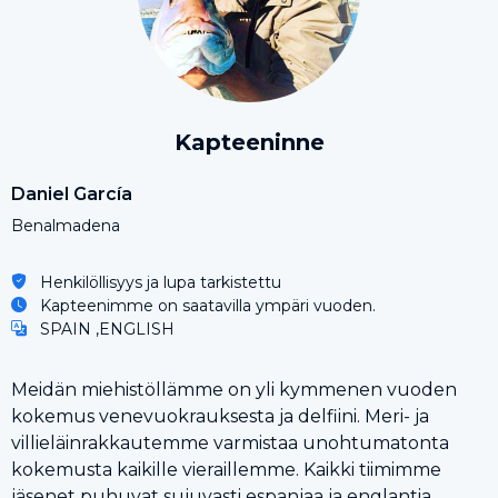
Kapteeninne
Daniel García
Benalmadena
Henkilöllisyys ja lupa tarkistettu
Kapteenimme on saatavilla ympäri vuoden.
SPAIN ,ENGLISH
Meidän miehistöllämme on yli kymmenen vuoden
kokemus venevuokrauksesta ja delfiini. Meri- ja
villieläinrakkautemme varmistaa unohtumatonta
kokemusta kaikille vieraillemme. Kaikki tiimimme
jäsenet puhuvat sujuvasti espanjaa ja englantia,