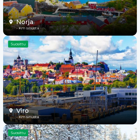
Norja
-
Km sinusta
Suosittu
Viro
-
Km sinusta
Suosittu