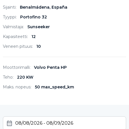
Sijainti:
Benalmádena, España
Tyyppi:
Portofino 32
Valmistaja:
Sunseeker
Kapasiteetti:
12
Veneen pituus:
10
Moottorimalli:
Volvo Penta HP
Teho:
220 KW
Maks. nopeus:
50 max_speed_km