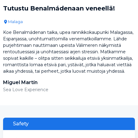
Tutustu Benalmádenaan veneellä!
Malaga
Koe Benalmádenan taika, upea rannikkokaupunki Malagassa,
Espanjassa, unohtumattomilla venematkoillamme. Lähde
purjehtimaan nauttimaan upeista Välimeren näkymistä
rentoutuessasi ja unohtaessasi arjen stressin. Matkamme
sopivat kaikille – olitpa sitten seikkailuja etsivä yksinmatkailija,
romanttista lomaa etsivä pari, ystävät, jotka haluavat viettää
aikaa yhdessä, tai perheet, jotka luovat muistoja yhdessä.
Miguel Martín
Sea Love Experience
Safety