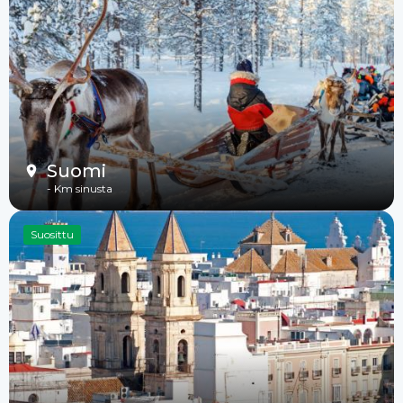
Suomi
-
Km sinusta
Suosittu