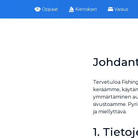
Oppaat
Kierrokset
Varaus
Johdan
Tervetuloa Fishin
keräämme, käytämm
ymmärtäminen autt
sivustoamme. Pyr
ja miellyttävä.
1. Tiet