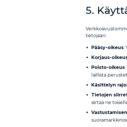
5. Käyt
Verkkosivustomme 
tietojaan:
Pääsy-oikeus
:
Korjaus-oikeu
Poisto-oikeus
:
laillista perustet
Käsittelyn raj
Tietojen siirr
siirtää ne toisel
Vastustamisen
suoramarkkinoin