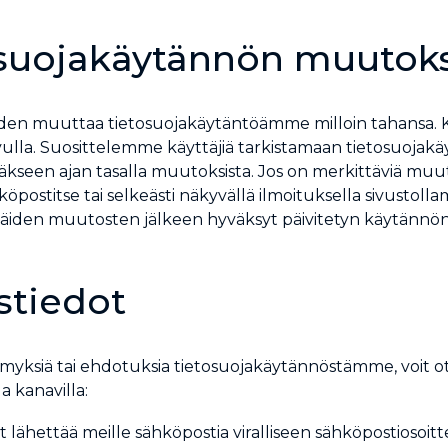
osuojakäytännön muutok
n muuttaa tietosuojakäytäntöämme milloin tahansa. Kai
sivulla. Suosittelemme käyttäjiä tarkistamaan tietosuoja
yäkseen ajan tasalla muutoksista. Jos on merkittäviä muu
hköpostitse tai selkeästi näkyvällä ilmoituksella sivustol
näiden muutosten jälkeen hyväksyt päivitetyn käytännön
stiedot
ymyksiä tai ehdotuksia tietosuojakäytännöstämme, voit o
a kanavilla:
oit lähettää meille sähköpostia viralliseen sähköpostioso