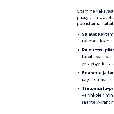
Otamme vakavasti 
pääsyltä, muutokse
perustoimenpitei
Salaus
: Käytäm
tallennuksen ai
Rajoitettu pää
tarvitsevat pää
yksityisyydestä j
Seuranta ja ta
järjestelmissäm
Tietomurto-pr
vahinkojen minim
sääntelyviranoma