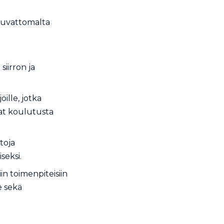
luvattomalta
iirron ja
öille, jotka
vat koulutusta
toja
seksi.
in toimenpiteisiin
e sekä