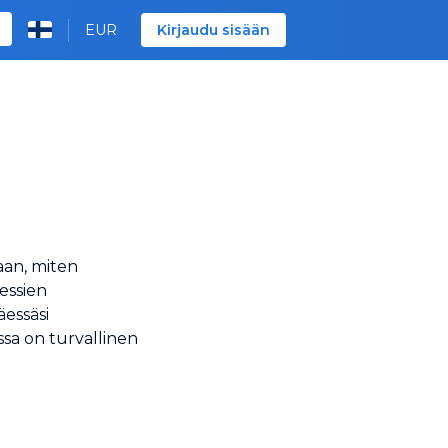
EUR
Kirjaudu sisään
aan, miten
essien
essäsi
sa on turvallinen