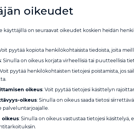
täjän oikeudet
käyttäjillä on seuraavat oikeudet koskien heidän henkil
 Voit pyytää kopiota henkilökohtaisista tiedoista, joita meil
s
: Sinulla on oikeus korjata virheellisiä tai puutteellisia tie
 Voit pyytää henkilökohtaisten tietojesi poistamista, jos säi
ta.
oittamisen oikeus
: Voit pyytää tietojesi käsittelyn rajoitta
ettävyys-oikeus
: Sinulla on oikeus saada tietosi siirrettä
le palveluntarjoajalle.
 oikeus
: Sinulla on oikeus vastustaa tietojesi käsittelyä, er
titarkoituksiin.