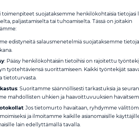
toimenpiteet suojataksemme henkilökohtaisia tietojasi 
lta, paljastamiselta tai tuhoamiselta. Tässä on joitakin
tämme:
me edistyneitä salausmenetelmiä suojataksemme tietoja s
kana.
sy
: Pääsy henkilökohtaisiin tietoihisi on rajoitettu työntekij
syn työtehtäviensä suorittamiseen. Kaikki työntekijät saa
a tietoturvasta.
rkastus
: Suoritamme säännöllisesti tarkastuksia ja seuran
me mahdollisten uhkien ja haavoittuvuuksien havaitsemi
otokollat
: Jos tietomurto havaitaan, ryhdymme välittömi
oimiseksi ja ilmoitamme kaikille asianomaisille käyttäjill
isille lain edellyttämällä tavalla.