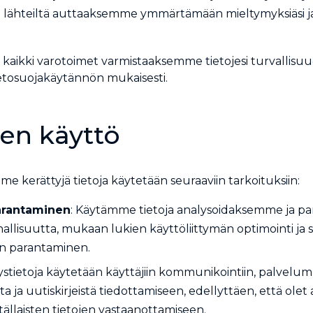
lta lähteiltä auttaaksemme ymmärtämään mieltymyksiäsi 
aikki varotoimet varmistaaksemme tietojesi turvallis
ietosuojakäytännön mukaisesti.
jen käyttö
e kerättyjä tietoja käytetään seuraaviin tarkoituksiin:
arantaminen
: Käytämme tietoja analysoidaksemme ja 
nallisuutta, mukaan lukien käyttöliittymän optimointi ja 
n parantaminen.
ystietoja käytetään käyttäjiin kommunikointiin, palvelum
sta ja uutiskirjeistä tiedottamiseen, edellyttäen, että ole
ällaisten tietojen vastaanottamiseen.