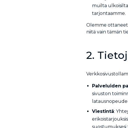
muilta ulkoisi
tarjontaamme.
Olemme ottaneet k
niitä vain tämän t
2. Tieto
Verkkosivustollamm
Palveluiden p
sivuston toimin
latausnopeude
Viestintä
: Yhte
erikoistarjouksi
suostumuksesi t