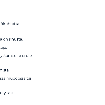
ökohtaisia
lä on sinusta.
toja.
lyttämiselle ei ole
mista.
vässä muodossa tai
ityisesti