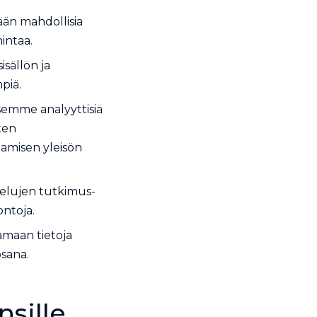
ään mahdollisia
intaa.
isällön ja
piä.
semme analyyttisiä
ten
amisen yleisön
lvelujen tutkimus-
ontoja.
tamaan tietoja
osana.
nsille