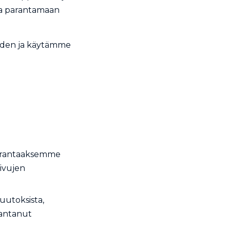
ja parantamaan
uuden ja käytämme
parantaaksemme
sivujen
uutoksista,
t antanut