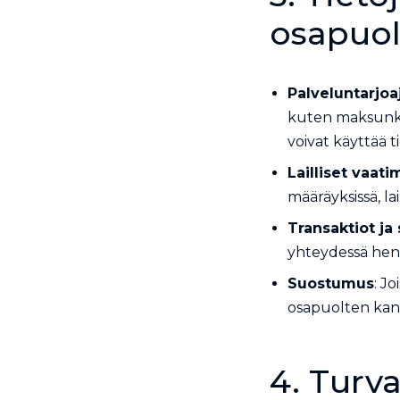
osapuol
Palveluntarjoa
kuten maksunkäsi
voivat käyttää t
Lailliset vaat
määräyksissä, la
Transaktiot ja 
yhteydessä henki
Suostumus
: J
osapuolten kanss
4. Turva