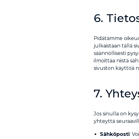
6. Tiet
Pidätämme oikeude
julkaistaan tällä 
säännöllisesti pys
ilmoittaa niistä sä
sivuston käyttöä 
7. Yhtey
Jos sinulla on kys
yhteyttä seuraavill
Sähköposti
: V