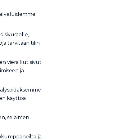
 palveluidemme
i sivustolle,
a tarvitaan tilin
n vieraillut sivut
oimiseen ja
nalysoidaksemme
den käyttöä
een, selaimen
yökumppaneilta ja