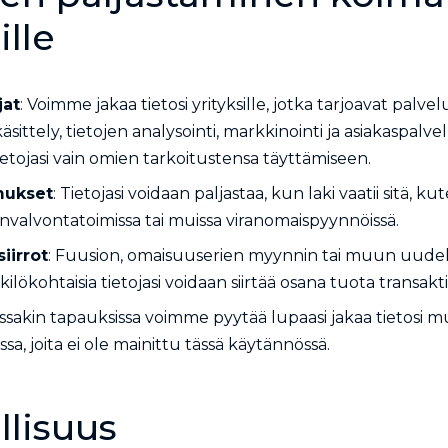
ille
jat
: Voimme jakaa tietosi yrityksille, jotka tarjoavat pal
ttely, tietojen analysointi, markkinointi ja asiakaspalve
ietojasi vain omien tarkoitustensa täyttämiseen.
imukset
: Tietojasi voidaan paljastaa, kun laki vaatii sitä, 
invalvontatoimissa tai muissa viranomaispyynnöissä.
siirrot
: Fuusion, omaisuuserien myynnin tai muun uudel
lökohtaisia tietojasi voidaan siirtää osana tuota transakti
oissakin tapauksissa voimme pyytää lupaasi jakaa tietosi
a, joita ei ole mainittu tässä käytännössä.
llisuus