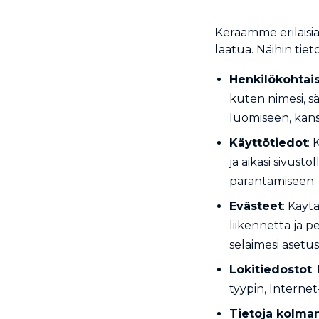
Keräämme erilais
laatua. Näihin tiet
Henkilökohtais
kuten nimesi, sä
luomiseen, kans
Käyttötiedot
: 
ja aikasi sivust
parantamiseen.
Evästeet
: Käy
liikennettä ja p
selaimesi asetu
Lokitiedostot
:
tyypin, Internet
Tietoja kolman