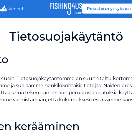
Rekisteröi yrityksesi
Veneet
Tietosuojakäytäntö
to
g4usiin. Tietosuojakäytäntömme on suunniteltu kertom
e ja suojaamme henkilökohtaisia tietojasi. Näiden pros
aa sinua tekemään tietoon perustuvia päätöksiä käyttä
imme varmistamaan, että kokemuksesi resurssimme kans
ojen kerääminen