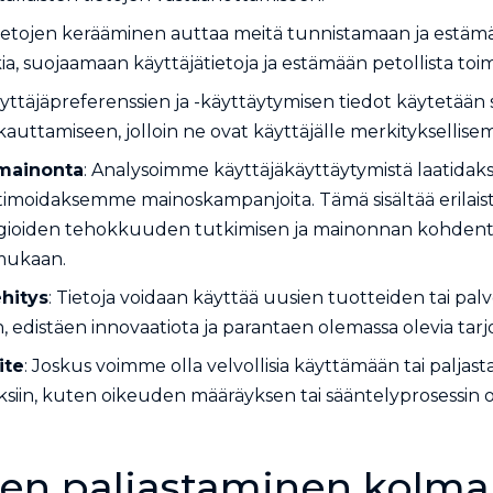
Tietojen kerääminen auttaa meitä tunnistamaan ja estäm
a, suojaamaan käyttäjätietoja ja estämään petollista toim
äyttäjäpreferenssien ja -käyttäytymisen tiedot käytetään s
auttamiseen, jolloin ne ovat käyttäjälle merkityksellisem
 mainonta
: Analysoimme käyttäjäkäyttäytymistä laatidak
ptimoidaksemme mainoskampanjoita. Tämä sisältää erilais
gioiden tehokkuuden tutkimisen ja mainonnan kohdent
mukaan.
hitys
: Tietoja voidaan käyttää uusien tuotteiden tai pa
, edistäen innovaatiota ja parantaen olemassa olevia tarj
ite
: Joskus voimme olla velvollisia käyttämään tai paljas
ituksiin, kuten oikeuden määräyksen tai sääntelyprosessin 
ojen paljastaminen kolma