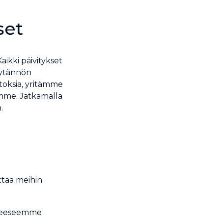
set
kki päivitykset
käytännön
toksia, yritämme
lamme. Jatkamalla
.
ttaa meihin
itteeseemme