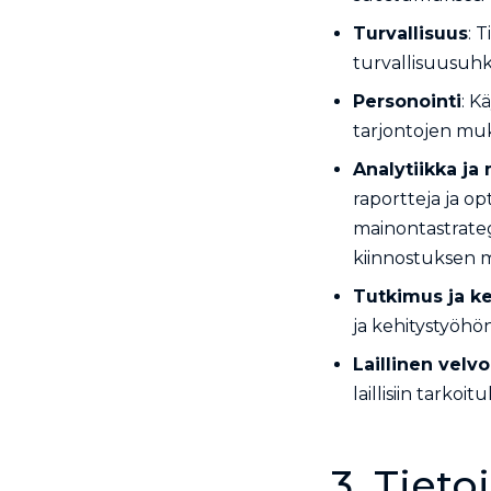
Turvallisuus
: 
turvallisuusuhki
Personointi
: K
tarjontojen muk
Analytiikka ja
raportteja ja o
mainontastrate
kiinnostuksen 
Tutkimus ja ke
ja kehitystyöhön
Laillinen velvo
laillisiin tarko
3. Tiet