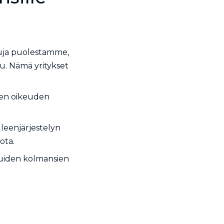
veluja puolestamme,
lu. Nämä yritykset
kuten oikeuden
leenjärjestelyn
ota.
 muiden kolmansien