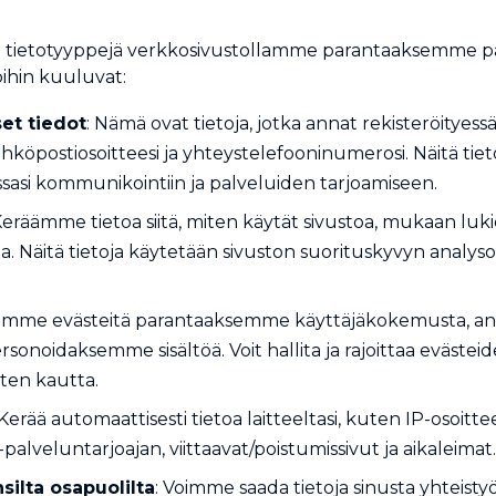
ia tietotyyppejä verkkosivustollamme parantaaksemme
oihin kuuluvat:
et tiedot
: Nämä ovat tietoja, jotka annat rekisteröityessäs
hköpostiosoitteesi ja yhteystelefooninumerosi. Näitä tietoj
sasi kommunikointiin ja palveluiden tarjoamiseen.
Keräämme tietoa siitä, miten käytät sivustoa, mukaan lukie
olla. Näitä tietoja käytetään sivuston suorituskyvyn analys
tämme evästeitä parantaaksemme käyttäjäkokemusta, a
ersonoidaksemme sisältöä. Voit hallita ja rajoittaa evästei
sten kautta.
 Kerää automaattisesti tietoa laitteeltasi, kuten IP-osoitt
-palveluntarjoajan, viittaavat/poistumissivut ja aikaleimat.
silta osapuolilta
: Voimme saada tietoja sinusta yhteist