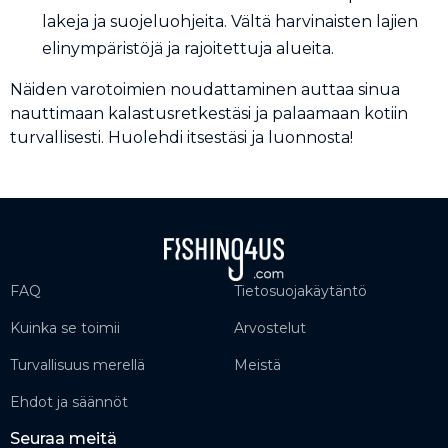
lakeja ja suojeluohjeita. Vältä harvinaisten lajien
elinympäristöjä ja rajoitettuja alueita.
Näiden varotoimien noudattaminen auttaa sinua
nauttimaan kalastusretkestäsi ja palaamaan kotiin
turvallisesti. Huolehdi itsestäsi ja luonnosta!
FAQ
Tietosuojakäytäntö
Kuinka se toimii
Arvostelut
Turvallisuus merellä
Meistä
Ehdot ja säännöt
Seuraa meitä