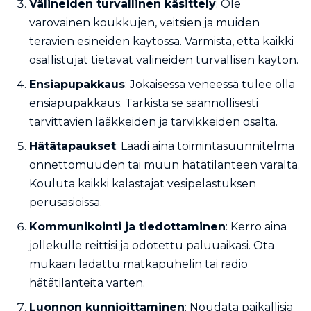
Välineiden turvallinen käsittely
: Ole
varovainen koukkujen, veitsien ja muiden
terävien esineiden käytössä. Varmista, että kaikki
osallistujat tietävät välineiden turvallisen käytön.
Ensiapupakkaus
: Jokaisessa veneessä tulee olla
ensiapupakkaus. Tarkista se säännöllisesti
tarvittavien lääkkeiden ja tarvikkeiden osalta.
Hätätapaukset
: Laadi aina toimintasuunnitelma
onnettomuuden tai muun hätätilanteen varalta.
Kouluta kaikki kalastajat vesipelastuksen
perusasioissa.
Kommunikointi ja tiedottaminen
: Kerro aina
jollekulle reittisi ja odotettu paluuaikasi. Ota
mukaan ladattu matkapuhelin tai radio
hätätilanteita varten.
Luonnon kunnioittaminen
: Noudata paikallisia