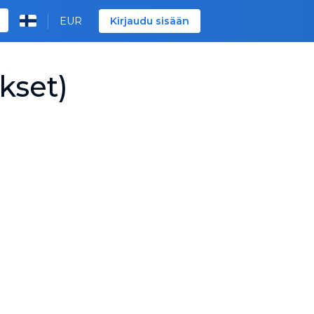
EUR
Kirjaudu sisään
kset)