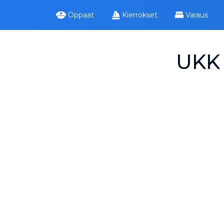
Oppaat
Kierrokset
Varaus
UKK 