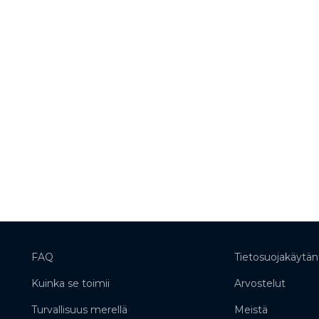
FAQ
Tietosuojakäytän
Kuinka se toimii
Arvostelut
Turvallisuus merellä
Meistä