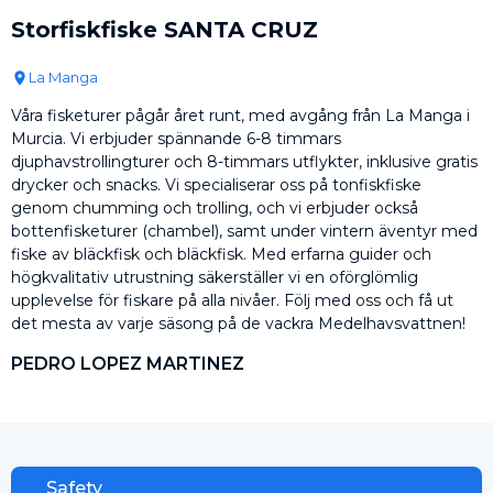
Storfiskfiske SANTA CRUZ
La Manga
Våra fisketurer pågår året runt, med avgång från La Manga i
Murcia. Vi erbjuder spännande 6-8 timmars
djuphavstrollingturer och 8-timmars utflykter, inklusive gratis
drycker och snacks. Vi specialiserar oss på tonfiskfiske
genom chumming och trolling, och vi erbjuder också
bottenfisketurer (chambel), samt under vintern äventyr med
fiske av bläckfisk och bläckfisk. Med erfarna guider och
högkvalitativ utrustning säkerställer vi en oförglömlig
upplevelse för fiskare på alla nivåer. Följ med oss och få ut
det mesta av varje säsong på de vackra Medelhavsvattnen!
PEDRO LOPEZ MARTINEZ
Safety