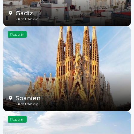
Gadiz
-
Km från dig
Populär
Spanien
-
Km från dig
Populär