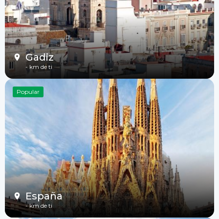
Gadiz
-
km de ti
Popular
España
-
km de ti