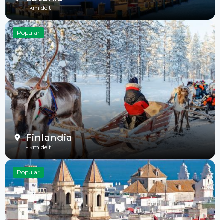
-
km de ti
Popular
Finlandia
-
km de ti
Popular