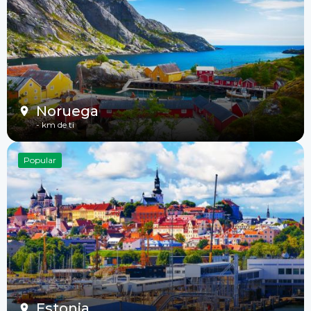
Noruega
-
km de ti
Popular
Estonia