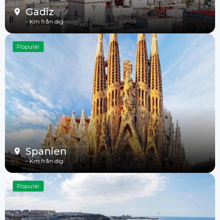
Gadiz
-
Km från dig
Populär
Spanien
-
Km från dig
Populär