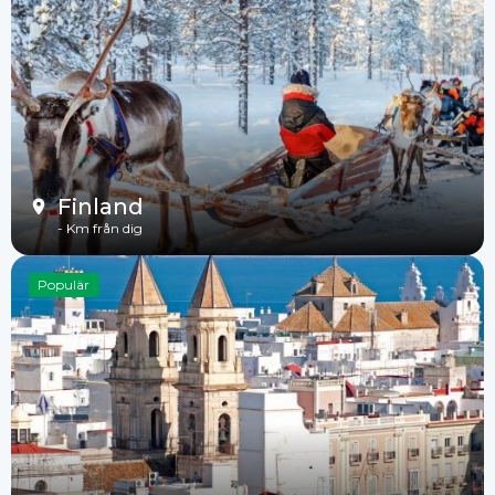
Finland
-
Km från dig
Populär