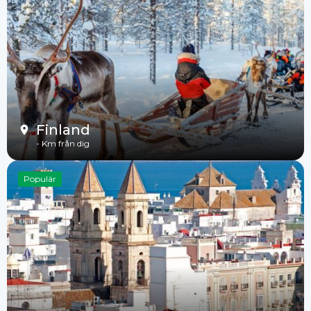
Finland
-
Km från dig
Populär