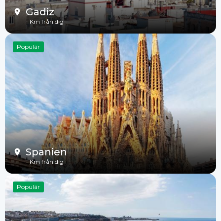
Gadiz
-
Km från dig
Populär
Spanien
-
Km från dig
Populär