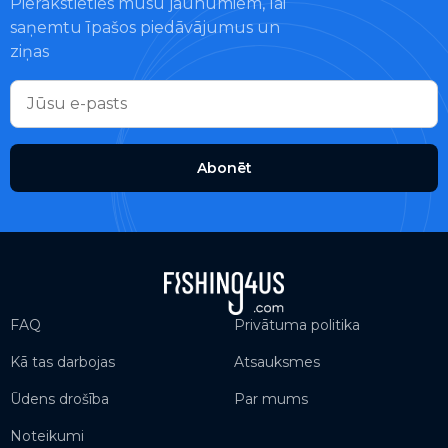
Pierakstieties mūsu jaunumiem, lai
saņemtu īpašos piedāvājumus un
ziņas
Abonēt
FAQ
Privātuma politika
Kā tas darbojas
Atsauksmes
Ūdens drošība
Par mums
Noteikumi